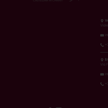
V
Vial
in
+
E
Via F
in
+