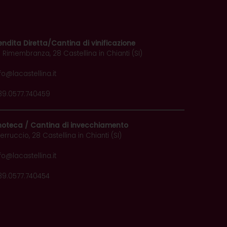
endita Diretta/Cantina di vinificazione
e Rimembranza, 28 Castellina in Chianti (SI)
fo@lacastellina.it
39.0577.740459
noteca / Cantina di invecchiamento
erruccio, 28 Castellina in Chianti (SI)
fo@lacastellina.it
39.0577.740454