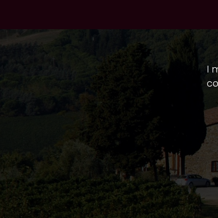
I 
co