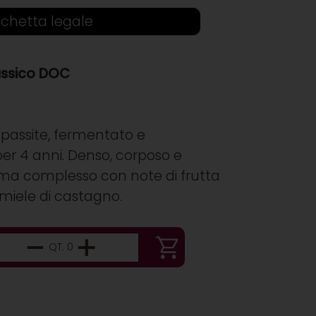
ichetta legale
assico DOC
 passite, fermentato e
 per 4 anni. Denso, corposo e
oma complesso con note di frutta
e miele di castagno.
QT. 0